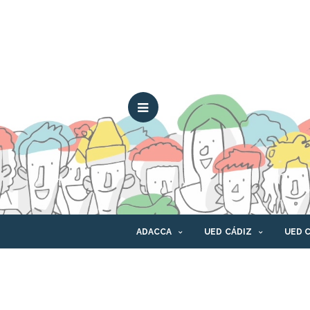
ADACCA
UED CÁDIZ
UED 
CONTACTO
CANAL ÉTICO
PLAT