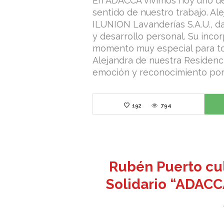
En ADACCA vivimos hoy uno de
sentido de nuestro trabajo. Al
ILUNION Lavanderías S.A.U., d
y desarrollo personal. Su inco
momento muy especial para to
Alejandra de nuestra Residenci
emoción y reconocimiento por 
192
794
Rubén Puerto cul
Solidario “ADACC