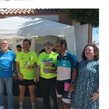
por
CM
/
19 ABRIL, 2026