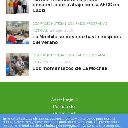
encuentro de trabajo con la AECC en
Cádiz
DCA RADIO NOTICIAS
DCA RADIO PROGRAMAS
NOTICIAS
26 junio, 2026
La Mochila se despide hasta después
del verano
DCA RADIO NOTICIAS
DCA RADIO PROGRAMAS
NOTICIAS
24 junio, 2026
Los momentazos de La Mochila
Aviso Legal
·
Política de
privacidad
En www.adacca.es utilizamos cookies propias y de terceros para mejorar
nuestros servicios y mostrarle publicidad relacionada con sus preferencias
mediante el análisis de sus hábitos de navegación. Si continúa navegando,