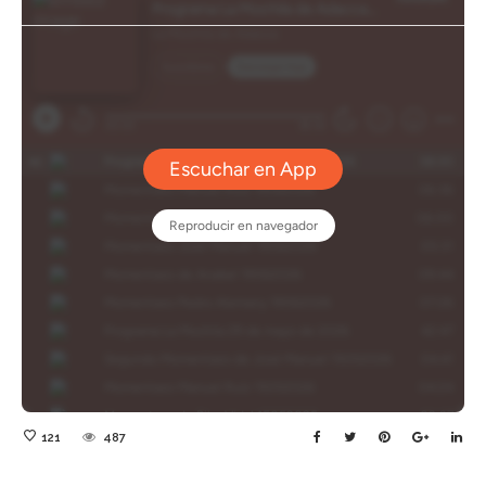
121
487