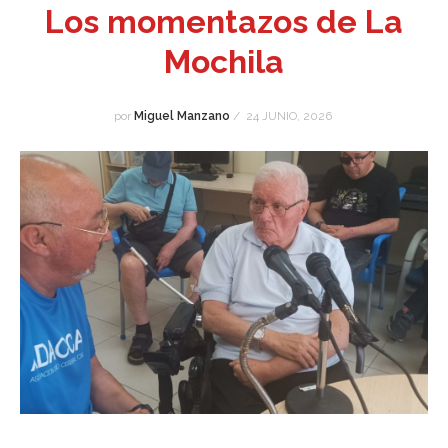
Los momentazos de La
Mochila
por
Miguel Manzano
/
24 JUNIO, 2026