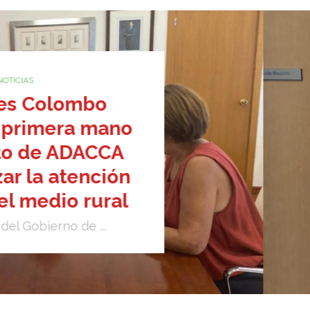
olombo
mera mano
e ADACCA
a atención
dio rural
erno de ...