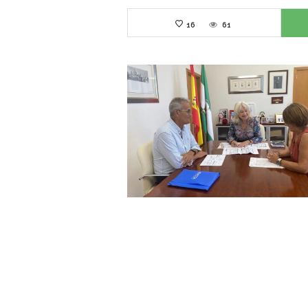
16
61