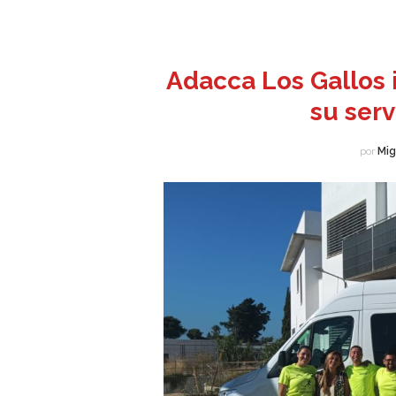
Adacca Los Gallos 
su serv
por
Mig