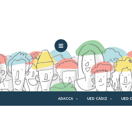
ADACCA
UED CÁDIZ
UED 
CONTACTO
CANAL ÉTICO
PLAT