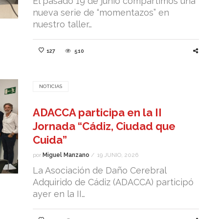
El pasado 19 de junio compartimos una
nueva serie de “momentazos” en
nuestro taller…
127
510
NOTICIAS
ADACCA participa en la II
Jornada “Cádiz, Ciudad que
Cuida”
por
Miguel Manzano
/
19 JUNIO, 2026
La Asociación de Daño Cerebral
Adquirido de Cádiz (ADACCA) participó
ayer en la II…