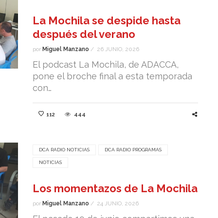
La Mochila se despide hasta
después del verano
por
Miguel Manzano
/
26 JUNIO, 2026
El podcast La Mochila, de ADACCA,
pone el broche final a esta temporada
con…
112
444
DCA RADIO NOTICIAS
DCA RADIO PROGRAMAS
NOTICIAS
Los momentazos de La Mochila
por
Miguel Manzano
/
24 JUNIO, 2026