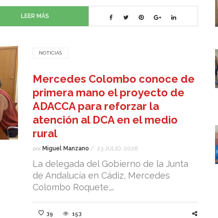
LEER MÁS
NOTICIAS
Mercedes Colombo conoce de
primera mano el proyecto de
ADACCA para reforzar la
atención al DCA en el medio
rural
por
Miguel Manzano
/
23 JULIO, 2026
La delegada del Gobierno de la Junta
de Andalucía en Cádiz, Mercedes
Colombo Roquete,…
39
153