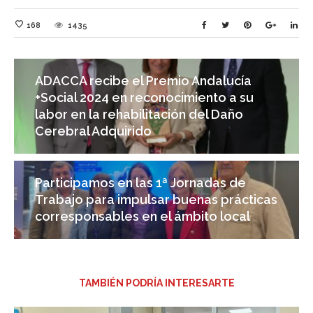
168
1435
ADACCA recibe el Premio Andalucía
+Social 2024 en reconocimiento a su
labor en la rehabilitación del Daño
Cerebral Adquirido
Participamos en las 1ª Jornadas de
Trabajo para impulsar buenas prácticas
corresponsables en el ámbito local
TAMBIÉN PODRÍA INTERESARTE