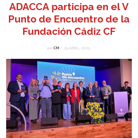
ADACCA participa en el V
Punto de Encuentro de la
Fundación Cádiz CF
por
CM
/
25 ABRIL, 2025