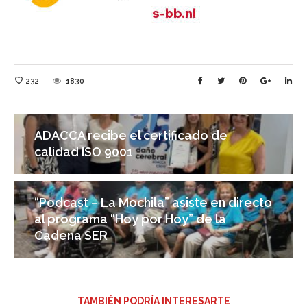
232
1830
ADACCA recibe el certificado de
calidad ISO 9001
“Podcast – La Mochila” asiste en directo
al programa “Hoy por Hoy” de la
Cadena SER
TAMBIÉN PODRÍA INTERESARTE