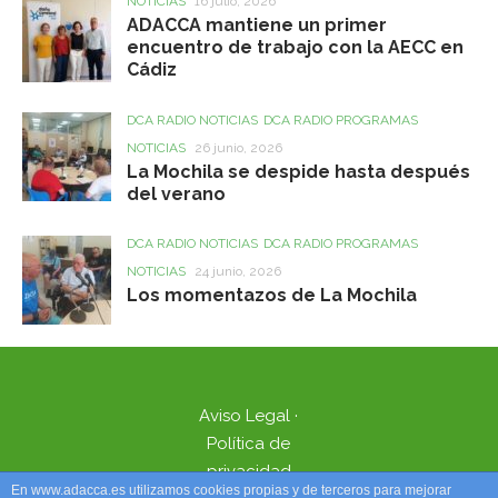
NOTICIAS
16 julio, 2026
ADACCA mantiene un primer
encuentro de trabajo con la AECC en
Cádiz
DCA RADIO NOTICIAS
DCA RADIO PROGRAMAS
NOTICIAS
26 junio, 2026
La Mochila se despide hasta después
del verano
DCA RADIO NOTICIAS
DCA RADIO PROGRAMAS
NOTICIAS
24 junio, 2026
Los momentazos de La Mochila
Aviso Legal
·
Política de
privacidad
En www.adacca.es utilizamos cookies propias y de terceros para mejorar