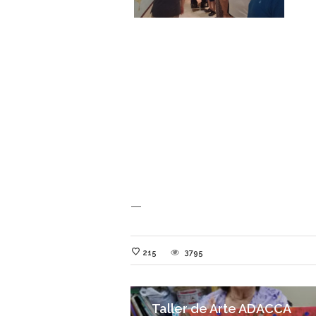
—
215
3795
Taller de Arte ADACCA