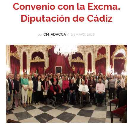
Convenio con la Excma.
Diputación de Cádiz
por
CM_ADACCA
/
23 MAYO, 2018