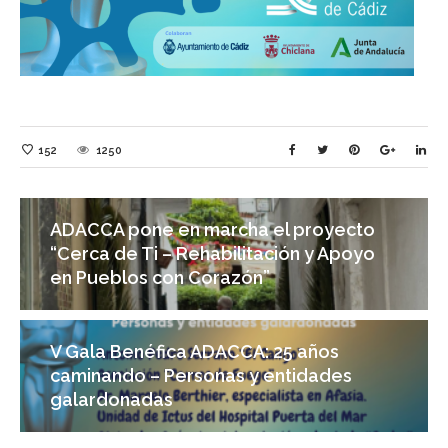
152
1250
ADACCA pone en marcha el proyecto
“Cerca de Ti – Rehabilitación y Apoyo
en Pueblos con Corazón”
V Gala Benéfica ADACCA: 25 años
caminando – Personas y entidades
galardonadas