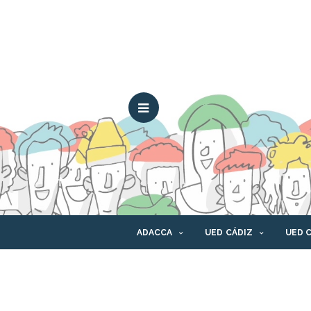
ADACCA
UED CÁDIZ
UED 
CONTACTO
CANAL ÉTICO
PLAT