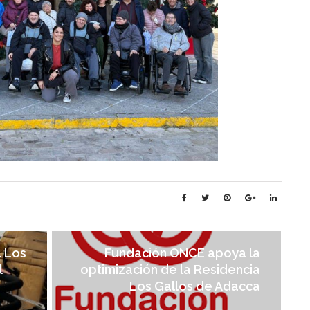
a Los
Fundación ONCE apoya la
l
optimización de la Residencia
Los Gallos de Adacca