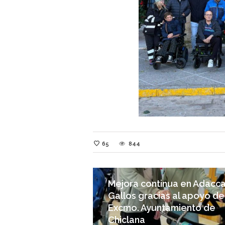
65
844
Mejora continua en Adacc
Gallos gracias al apoyo de
Excmo. Ayuntamiento de
Chiclana