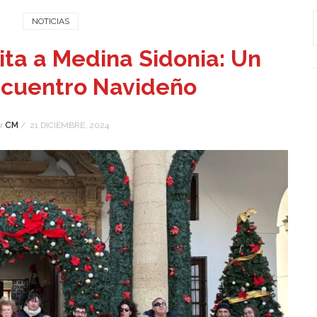
NOTICIAS
sita a Medina Sidonia: Un
ncuentro Navideño
r
CM
/
21 DICIEMBRE, 2024