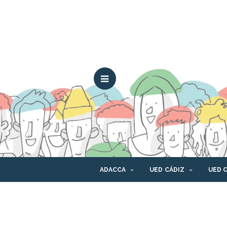
ADACCA
UED CÁDIZ
UED 
CONTACTO
CANAL ÉTICO
PLAT