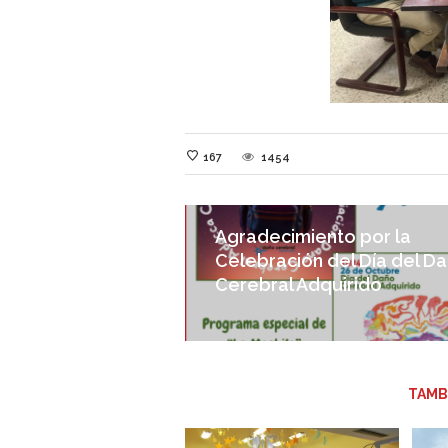
167
1454
Agradecimiento por la
Celebración del Día del D
Cerebral Adquirido
TAMB