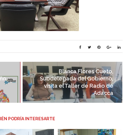
Blanca Flores Cueto,
año
Subdelegada del Gobierno,
visita el Taller de Radio de
Adacca
IÉN PODRÍA INTERESARTE