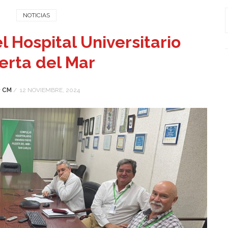
NOTICIAS
l Hospital Universitario
erta del Mar
r
CM
/
12 NOVIEMBRE, 2024