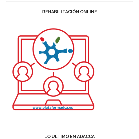
REHABILITACIÓN ONLINE
LO ÚLTIMO EN ADACCA