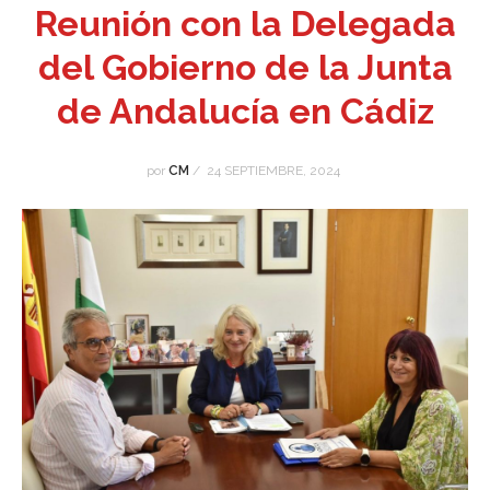
Reunión con la Delegada
del Gobierno de la Junta
de Andalucía en Cádiz
por
CM
/
24 SEPTIEMBRE, 2024