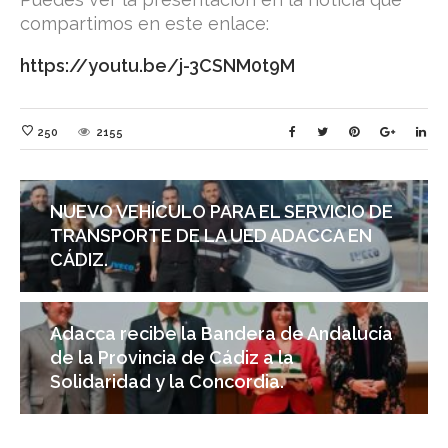
compartimos en este enlace:
https://youtu.be/j-3CSNM0t9M
250
2155
NUEVO VEHÍCULO PARA EL SERVICIO DE
TRANSPORTE DE LA UED ADACCA EN
CÁDIZ.
Adacca recibe la Bandera de Andalucía
de la Provincia de Cádiz a la
Solidaridad y la Concordia.