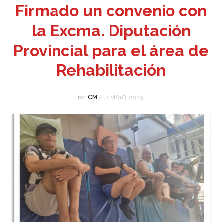
Firmado un convenio con
la Excma. Diputación
Provincial para el área de
Rehabilitación
por
CM
/
2 MAYO, 2023