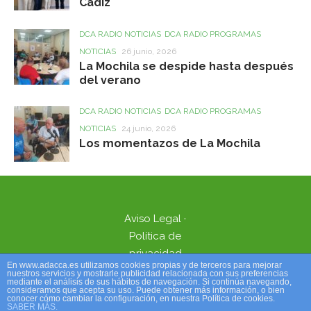
Cádiz
DCA RADIO NOTICIAS
DCA RADIO PROGRAMAS
NOTICIAS
26 junio, 2026
La Mochila se despide hasta después
del verano
DCA RADIO NOTICIAS
DCA RADIO PROGRAMAS
NOTICIAS
24 junio, 2026
Los momentazos de La Mochila
Aviso Legal
·
Política de
privacidad
En www.adacca.es utilizamos cookies propias y de terceros para mejorar
nuestros servicios y mostrarle publicidad relacionada con sus preferencias
mediante el análisis de sus hábitos de navegación. Si continúa navegando,
consideramos que acepta su uso. Puede obtener más información, o bien
conocer cómo cambiar la configuración, en nuestra Política de cookies.
ADACCA 2026 - Todos los derechos reservados
SABER MÁS.