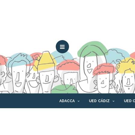
ADACCA
UED CÁDIZ
UED 
CONTACTO
CANAL ÉTICO
PLAT