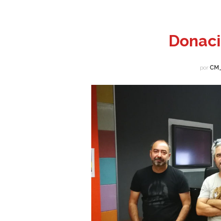
Donac
por
CM