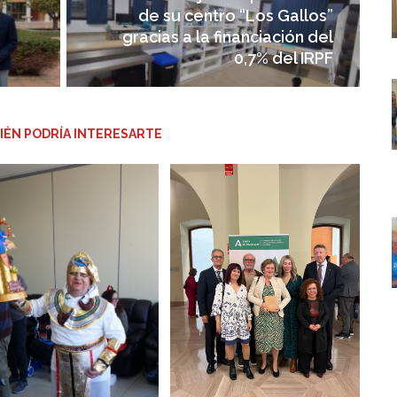
de su centro “Los Gallos”
gracias a la financiación del
0,7% del IRPF
IÉN PODRÍA INTERESARTE