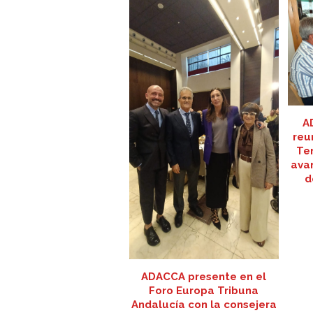
A
reu
Ter
avan
d
ADACCA presente en el
Foro Europa Tribuna
Andalucía con la consejera