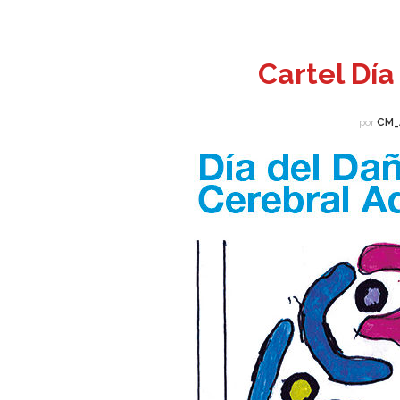
Cartel Dí
por
CM_