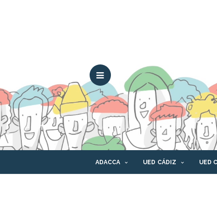
ADACCA
UED CÁDIZ
UED 
CONTACTO
CANAL ÉTICO
PLAT