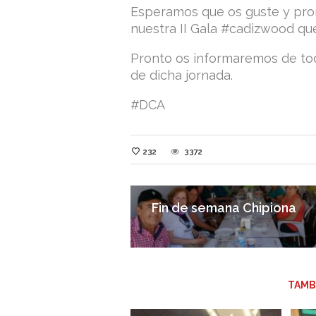
Esperamos que os guste y pron
nuestra II Gala #cadizwood qu
Pronto os informaremos de todo
de dicha jornada.
#DCA
232
3372
Fin de semana Chipiona
TAMB