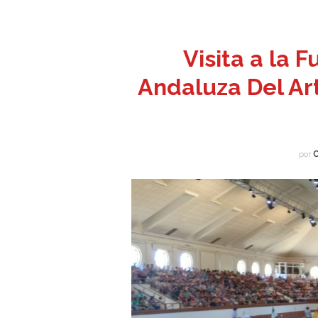
Visita a la 
Andaluza Del Art
por