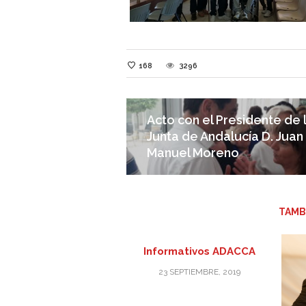
168
3296
Acto con el Presidente de 
Junta de Andalucía D. Juan
Manuel Moreno
TAMB
Informativos ADACCA
23 SEPTIEMBRE, 2019