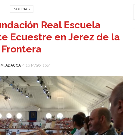
NOTICIAS
Fundación Real Escuela
e Ecuestre en Jerez de la
Frontera
CM_ADACCA
/
20 MAYO, 2019