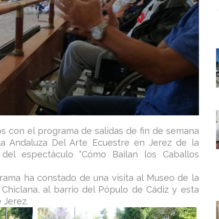
s con el programa de salidas de fin de semana
ela Andaluza Del Arte Ecuestre en Jerez de la
 del espectáculo “Cómo Bailan los Caballos
ama ha constado de una visita al Museo de la
 Chiclana, al barrio del Pópulo de Cádiz y esta
 Jerez.