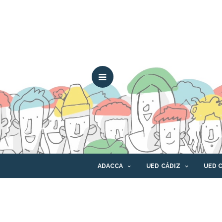
ADACCA
UED CÁDIZ
UED 
CONTACTO
CANAL ÉTICO
PLAT