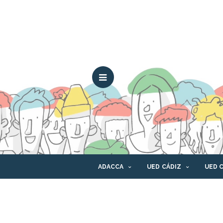
ADACCA
UED CÁDIZ
UED 
CONTACTO
CANAL ÉTICO
PLAT