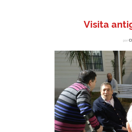
Visita ant
por
C