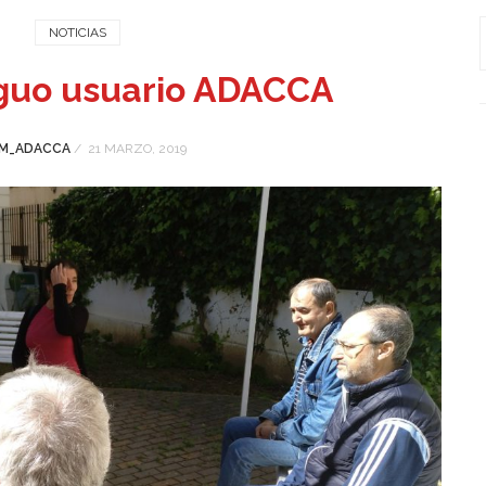
NOTICIAS
iguo usuario ADACCA
M_ADACCA
/
21 MARZO, 2019