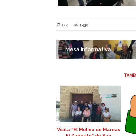
154
2436
Mesa informativa
TAMB
Visita “El Molino de Mareas
El Zaporito” de San