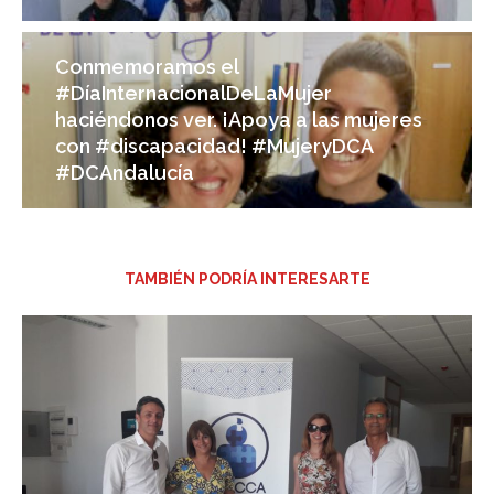
Conmemoramos el
#DíaInternacionalDeLaMujer
haciéndonos ver. ¡Apoya a las mujeres
con #discapacidad! #MujeryDCA
#DCAndalucía
TAMBIÉN PODRÍA INTERESARTE