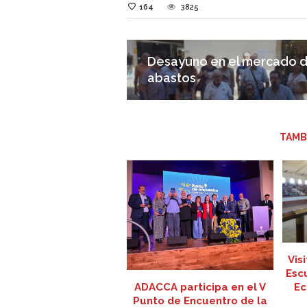
164
3825
Desayuno en el mercado 
abastos
TAMB
Vis
Esc
Ec
ADACCA participa en el V
Punto de Encuentro de la