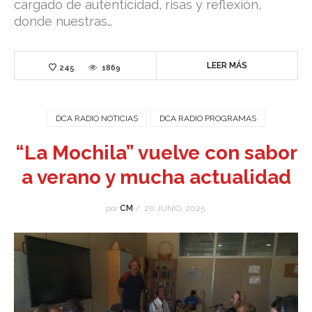
cargado de autenticidad, risas y reflexión,
donde nuestras…
LEER MÁS
245
1869
DCA RADIO NOTICIAS
DCA RADIO PROGRAMAS
“La Mochila” vuelve con sabor
a verano y mucha actualidad
por
CM
/
20 JUNIO, 2025