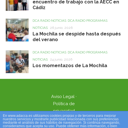
encuentro de trabajo con la AECC en
Cádiz
DCA RADIO NOTICIAS
DCA RADIO PROGRAMAS
NOTICIAS
26 junio, 2026
La Mochila se despide hasta después
del verano
DCA RADIO NOTICIAS
DCA RADIO PROGRAMAS
NOTICIAS
24 junio, 2026
Los momentazos de La Mochila
Aviso Legal
·
Política de
privacidad
En www.adacca.es utilizamos cookies propias y de terceros para mejorar
nuestros servicios y mostrarle publicidad relacionada con sus preferencias
mediante el análisis de sus hábitos de navegación. Si continúa navegando,
consideramos que acepta su uso. Puede obtener más información, o bien