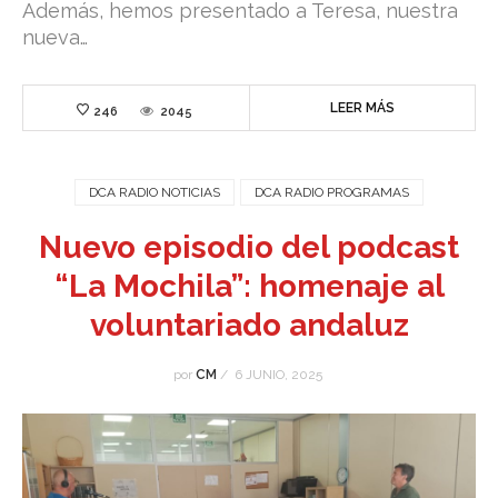
Además, hemos presentado a Teresa, nuestra
nueva…
LEER MÁS
246
2045
DCA RADIO NOTICIAS
DCA RADIO PROGRAMAS
Nuevo episodio del podcast
“La Mochila”: homenaje al
voluntariado andaluz
por
CM
/
6 JUNIO, 2025