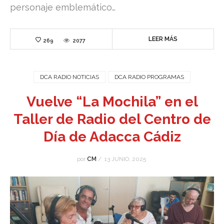
personaje emblemático…
LEER MÁS
269
2077
DCA RADIO NOTICIAS
DCA RADIO PROGRAMAS
Vuelve “La Mochila” en el
Taller de Radio del Centro de
Día de Adacca Cádiz
por
CM
/
13 JUNIO, 2025