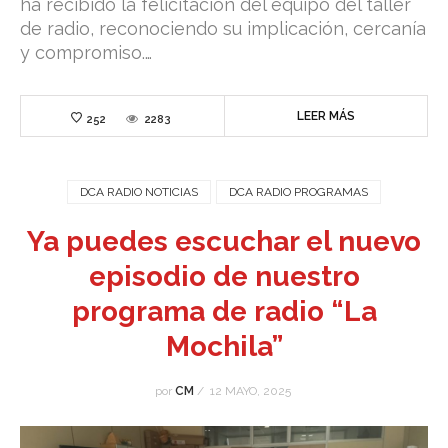
ha recibido la felicitación del equipo del taller
de radio, reconociendo su implicación, cercanía
y compromiso.…
LEER MÁS
252
2283
DCA RADIO NOTICIAS
DCA RADIO PROGRAMAS
Ya puedes escuchar el nuevo
episodio de nuestro
programa de radio “La
Mochila”
por
CM
/
12 MAYO, 2025