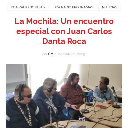
DCA RADIO NOTICIAS
DCA RADIO PROGRAMAS
NOTICIAS
La Mochila: Un encuentro
especial con Juan Carlos
Danta Roca
por
CM
/
24 MARZO, 2025